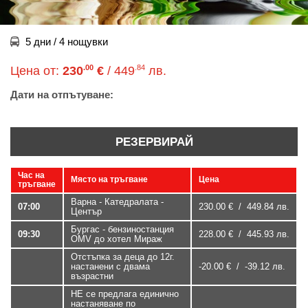
5 дни / 4 нощувки
.00
.84
Цена от:
230
€
/ 449
лв.
Дати на отпътуване:
РЕЗЕРВИРАЙ
Час на
Място на тръгване
Цена
тръгване
Варна - Катедралата -
07:00
230.00 € / 449.84 лв.
Център
Бургас - бензиностанция
09:30
228.00 € / 445.93 лв.
OMV до хотел Мираж
Отстъпка за деца до 12г.
настанени с двама
-20.00 € / -39.12 лв.
възрастни
НЕ се предлага единично
настаняване по