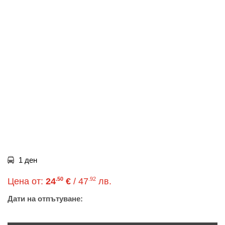
1 ден
.50
.92
Цена от:
24
€
/ 47
лв.
Дати на отпътуване: