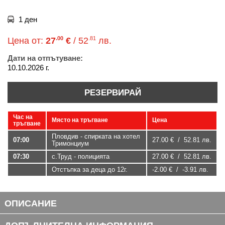
1 ден
.00
.81
Цена от:
27
€
/ 52
лв.
Дати на отпътуване:
10.10.2026 г.
РЕЗЕРВИРАЙ
Час на
Място на тръгване
Цена
тръгване
Пловдив - спирката на хотел
07:00
27.00 € / 52.81 лв.
Тримонциум
07:30
с.Труд - полицията
27.00 € / 52.81 лв.
Отстъпка за деца до 12г.
-2.00 € / -3.91 лв.
ОПИСАНИЕ