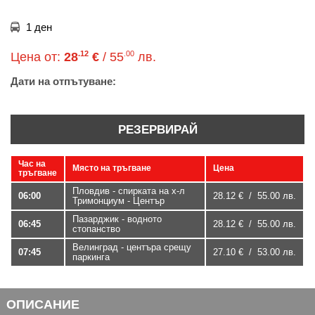
1 ден
.12
.00
Цена от:
28
€
/ 55
лв.
Дати на отпътуване:
РЕЗЕРВИРАЙ
Час на
Място на тръгване
Цена
тръгване
Пловдив - спирката на х-л
06:00
28.12 € / 55.00 лв.
Тримонциум - Център
Пазарджик - водното
06:45
28.12 € / 55.00 лв.
стопанство
Велинград - центъра срещу
07:45
27.10 € / 53.00 лв.
паркинга
ОПИСАНИЕ