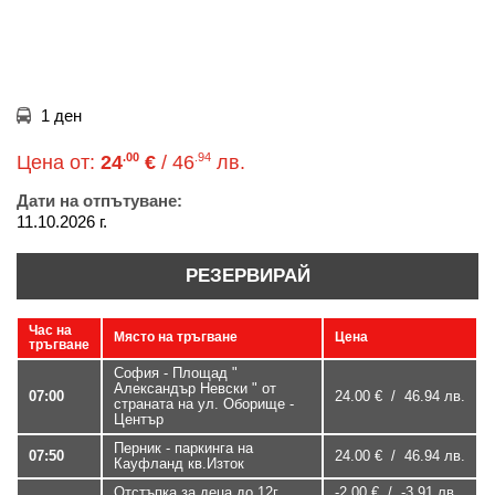
1 ден
.00
.94
Цена от:
24
€
/ 46
лв.
Дати на отпътуване:
11.10.2026 г.
РЕЗЕРВИРАЙ
Час на
Място на тръгване
Цена
тръгване
София - Площад "
Александър Невски " от
07:00
24.00 € / 46.94 лв.
страната на ул. Оборище -
Център
Перник - паркинга на
07:50
24.00 € / 46.94 лв.
Кауфланд кв.Изток
Отстъпка за деца до 12г.
-2.00 € / -3.91 лв.