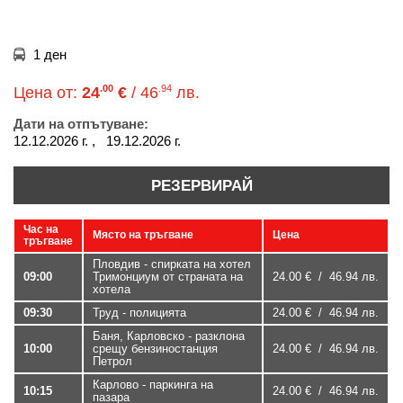
1 ден
.00
.94
Цена от:
24
€
/ 46
лв.
Дати на отпътуване:
12.12.2026 г. , 19.12.2026 г.
РЕЗЕРВИРАЙ
Час на
Място на тръгване
Цена
тръгване
Пловдив - спирката на хотел
09:00
Тримонциум от страната на
24.00 € / 46.94 лв.
хотела
09:30
Труд - полицията
24.00 € / 46.94 лв.
Баня, Карловско - разклона
10:00
срещу бензиностанция
24.00 € / 46.94 лв.
Петрол
Карлово - паркинга на
10:15
24.00 € / 46.94 лв.
пазара