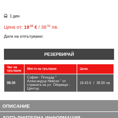
1 ден
.43
.00
Цена от:
19
€
/ 38
лв.
Дати на отпътуване:
РЕЗЕРВИРАЙ
Час на
Място на тръгване
Цена
тръгване
София - Площад "
Александър Невски " от
08:30
19.43 € / 38.00 лв.
страната на ул. Оборище -
Център
ОПИСАНИЕ
ДОПЪЛНИТЕЛНА ИНФОРМАЦИЯ