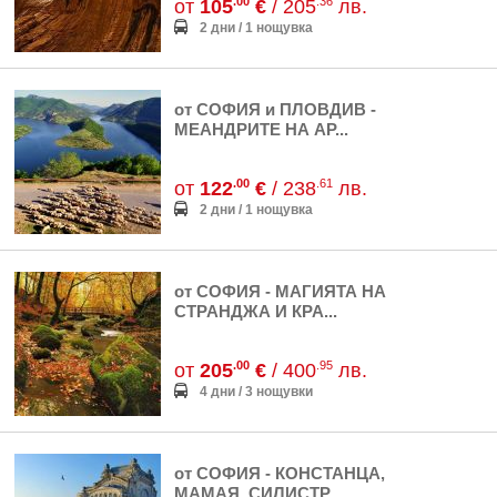
.00
.36
от
105
€
/ 205
лв.
2 дни / 1 нощувка
от СОФИЯ и ПЛОВДИВ -
МЕАНДРИТЕ НА АР...
.00
.61
от
122
€
/ 238
лв.
2 дни / 1 нощувка
от СОФИЯ - МАГИЯТА НА
СТРАНДЖА И КРА...
.00
.95
от
205
€
/ 400
лв.
4 дни / 3 нощувки
от СОФИЯ - КОНСТАНЦА,
МАМАЯ, СИЛИСТР...