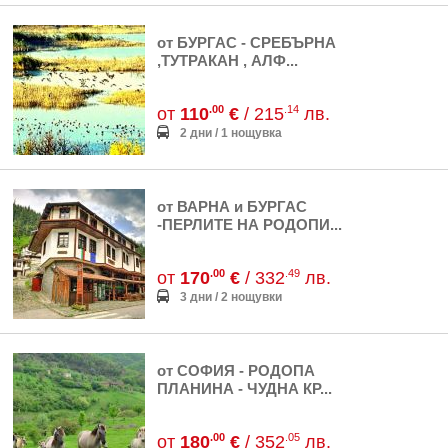
от БУРГАС - СРЕБЪРНА
,ТУТРАКАН , АЛФ...
.00
.14
от
110
€
/ 215
лв.
2 дни / 1 нощувка
от ВАРНА и БУРГАС
-ПЕРЛИТЕ НА РОДОПИ...
.00
.49
от
170
€
/ 332
лв.
3 дни / 2 нощувки
от СОФИЯ - РОДОПА
ПЛАНИНА - ЧУДНА КР...
.00
.05
от
180
€
/ 352
лв.