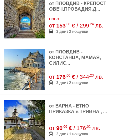
от ПЛОВДИВ - КРЕПОСТ
ОВЕЧ,ПРОВАДИЯ,Д...
ново
.00
.24
от
153
€
/ 299
лв.
3 дни / 2 нощувки
от ПЛОВДИВ -
КОНСТАНЦА, МАМАЯ,
СИЛИС...
.00
.23
от
176
€
/ 344
лв.
3 дни / 2 нощувки
от ВАРНА - ЕТНО
ПРИКАЗКА в ТРЯВНА , ...
.00
.02
от
90
€
/ 176
лв.
2 дни / 1 нощувка