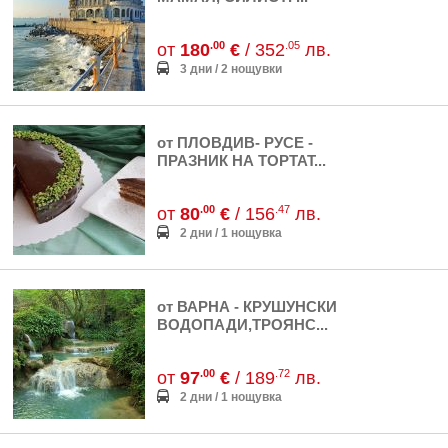
.00
.05
от
180
€
/ 352
лв.
3 дни / 2 нощувки
от ПЛОВДИВ- РУСЕ -
ПРАЗНИК НА ТОРТАТ...
.00
.47
от
80
€
/ 156
лв.
2 дни / 1 нощувка
от ВАРНА - КРУШУНСКИ
ВОДОПАДИ,ТРОЯНС...
.00
.72
от
97
€
/ 189
лв.
2 дни / 1 нощувка