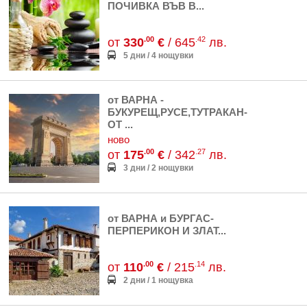
ПОЧИВКА ВЪВ В...
.00
.42
от
330
€
/ 645
лв.
5 дни / 4 нощувки
от ВАРНА -
БУКУРЕЩ,РУСЕ,ТУТРАКАН-
ОТ ...
ново
.00
.27
от
175
€
/ 342
лв.
3 дни / 2 нощувки
от ВАРНА и БУРГАС-
ПЕРПЕРИКОН И ЗЛАТ...
.00
.14
от
110
€
/ 215
лв.
2 дни / 1 нощувка