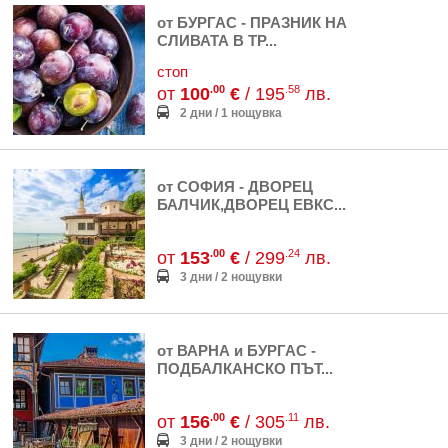
от БУРГАС - ПРАЗНИК НА
СЛИВАТА В ТР...
стоп
.00
.58
от
100
€
/ 195
лв.
2 дни / 1 нощувка
от СОФИЯ - ДВОРЕЦ
БАЛЧИК,ДВОРЕЦ ЕВКС...
.00
.24
от
153
€
/ 299
лв.
3 дни / 2 нощувки
от ВАРНА и БУРГАС -
ПОДБАЛКАНСКО ПЪТ...
.00
.11
от
156
€
/ 305
лв.
3 дни / 2 нощувки