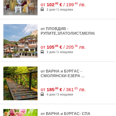
.00
.49
от
102
€
/ 199
лв.
2 дни / 1 нощувка
от ПЛОВДИВ -
РУПИТЕ,ЗЛАТОЛИСТ,МЕЛНИК...
.00
.36
от
105
€
/ 205
лв.
2 дни / 1 нощувка
от ВАРНА и БУРГАС -
СМОЛЯНСКИ ЕЗЕРА ...
.00
.83
от
185
€
/ 361
лв.
4 дни / 3 нощувки
от ВАРНА и БУРГАС- СПА