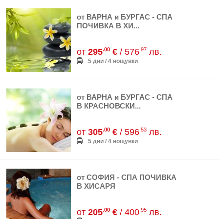
от ВАРНА и БУРГАС - СПА
ПОЧИВКА В ХИ...
.00
.97
от
295
€
/ 576
лв.
5 дни / 4 нощувки
от ВАРНА и БУРГАС - СПА
В КРАСНОВСКИ...
.00
.53
от
305
€
/ 596
лв.
5 дни / 4 нощувки
от СОФИЯ - СПА ПОЧИВКА
В ХИСАРЯ
.00
.95
от
205
€
/ 400
лв.