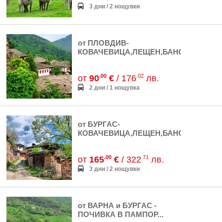
3 дни / 2 нощувки
от ПЛОВДИВ-
КОВАЧЕВИЦА,ЛЕЩЕН,БАНСКО,Б...
.00
.02
от
90
€
/ 176
лв.
2 дни / 1 нощувка
от БУРГАС-
КОВАЧЕВИЦА,ЛЕЩЕН,БАНСКО,ХИ...
.00
.71
от
165
€
/ 322
лв.
3 дни / 2 нощувки
от ВАРНА и БУРГАС -
ПОЧИВКА В ПАМПОР...