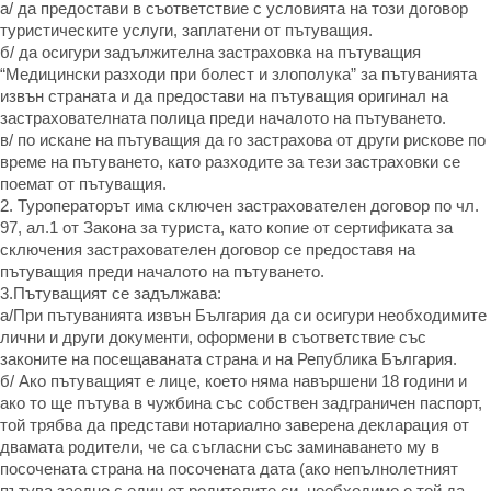
а/ да предостави в съответствие с условията на този договор
туристическите услуги, заплатени от пътуващия.
б/ да осигури задължителна застраховка на пътуващия
“Медицински разходи при болест и злополука” за пътуванията
извън страната и да предостави на пътуващия оригинал на
застрахователната полица преди началото на пътуването.
в/ по искане на пътуващия да го застрахова от други рискове по
време на пътуването, като разходите за тези застраховки се
поемат от пътуващия.
2. Туроператорът има сключен застрахователен договор по чл.
97, ал.1 от Закона за туриста, като копие от сертификата за
сключения застрахователен договор се предоставя на
пътуващия преди началото на пътуването.
3.Пътуващият се задължава:
а/При пътуванията извън България да си осигури необходимите
лични и други документи, оформени в съответствие със
законите на посещаваната страна и на Република България.
б/ Ако пътуващият е лице, което няма навършени 18 години и
ако то ще пътува в чужбина със собствен задграничен паспорт,
той трябва да представи нотариално заверена декларация от
двамата родители, че са съгласни със заминаването му в
посочената страна на посочената дата (ако непълнолетният
пътува заедно с един от родителите си, необходимо е той да