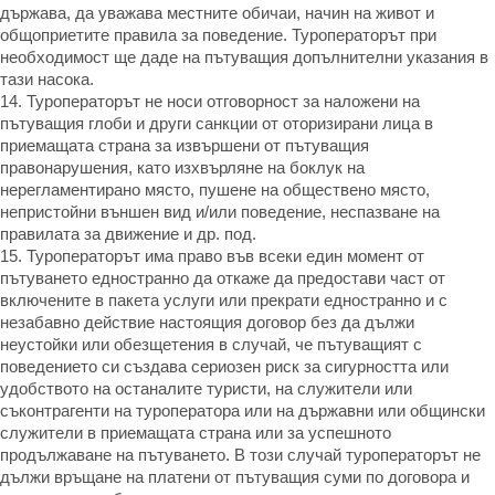
държава, да уважава местните обичаи, начин на живот и
общоприетите правила за поведение. Туроператорът при
необходимост ще даде на пътуващия допълнителни указания в
тази насока.
14. Туроператорът не носи отговорност за наложени на
пътуващия глоби и други санкции от оторизирани лица в
приемащата страна за извършени от пътуващия
правонарушения, като изхвърляне на боклук на
нерегламентирано място, пушене на обществено място,
непристойни външен вид и/или поведение, неспазване на
правилата за движение и др. под.
15. Туроператорът има право във всеки един момент от
пътуването едностранно да откаже да предостави част от
включените в пакета услуги или прекрати едностранно и с
незабавно действие настоящия договор без да дължи
неустойки или обезщетения в случай, че пътуващият с
поведението си създава сериозен риск за сигурността или
удобството на останалите туристи, на служители или
съконтрагенти на туроператора или на държавни или общински
служители в приемащата страна или за успешното
продължаване на пътуването. В този случай туроператорът не
дължи връщане на платени от пътуващия суми по договора и