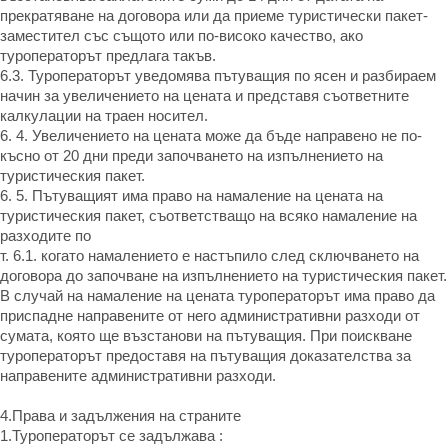
прекратяване на договора или да приеме туристически пакет-
заместител със същото или по-високо качество, ако
туроператорът предлага такъв.
6.3. Туроператорът уведомява пътуващия по ясен и разбираем
начин за увеличението на цената и представя съответните
калкулации на траен носител.
6. 4. Увеличението на цената може да бъде направено не по-
късно от 20 дни преди започването на изпълнението на
туристическия пакет.
6. 5. Пътуващият има право на намаление на цената на
туристическия пакет, съответстващо на всяко намаление на
разходите по
т. 6.1. когато намалението е настъпило след сключването на
договора до започване на изпълнението на туристическия пакет.
В случай на намаление на цената туроператорът има право да
приспадне направените от него административни разходи от
сумата, която ще възстанови на пътуващия. При поискване
туроператорът предоставя на пътуващия доказателства за
направените административни разходи.
4.Права и задължения на страните
1.Туроператорът се задължава :