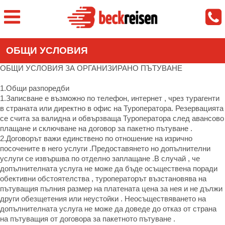
ОБЩИ УСЛОВИЯ
ОБЩИ УСЛОВИЯ ЗА ОРГАНИЗИРАНО ПЪТУВАНЕ
1.Общи разпоредби
1.Записване е възможно по телефон, интернет , чрез турагенти
в страната или директно в офис на Туроператора. Резервацията
се счита за валидна и обвързваща Туроператора след авансово
плащане и сключване на договор за пакетно пътуване .
2.Договорът важи единствено по отношение на изрично
посочените в него услуги .Предоставянето но допълнителни
услуги се извършва по отделно заплащане .В случай , че
допълнителната услуга не може да бъде осъществена поради
обективни обстоятелства , туроператорът възстановява на
пътуващия пълния размер на платената цена за нея и не дължи
други обезщетения или неустойки . Неосъществяването на
допълнителната услуга не може да доведе до отказ от страна
на пътуващия от договора за пакетното пътуване .