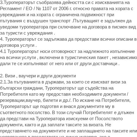
3.Туроператорът съобразява дейността си с изискванията на
Регламент / ЕО / № 1107 от 2006 г. относно правата на хората с
увреждания и на хората с ограничена подвижност при
пътувания с въздушен транспорт .Пътуващият е задължен да
уведоми туроператора при сключване на договора в писмен вид
за туристи с увреждания .
4. Туроператорът се задължава да предостави всички описани в
договора услуги .
4.1 Туроператорът носи отговорност за надлежното изпълнение
на всички услуги , включени в туристическия пакет , независимо
дали те се изпълняват от него или от други доставчици .
2. Визи , ваучери и други документи
2.1.За пътуванията в държави, за които се изискват визи за
български граждани, Туроператорът ще съдейства на
Потребителя като му предоставя необходимите документи /
резервации,ваучер, билети и др./. По искане на Потребителя,
Туроператорът ще подготвя и внася документите му в
съответното посолство. В този случай Потребителят е длъжен
да представи на Туроператора изискуеми от Посолството
документи, както и да заплати таксите за визата. Не
представянето на документите и не заплащането на таксите или
неявяването в посолството на лично интервю, ако е