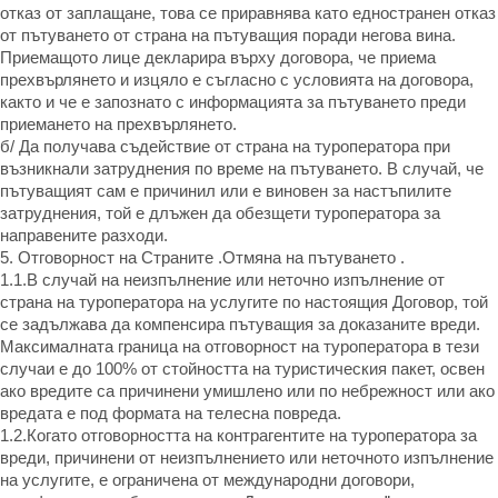
отказ от заплащане, това се приравнява като едностранен отказ
от пътуването от страна на пътуващия поради негова вина.
Приемащото лице декларира върху договора, че приема
прехвърлянето и изцяло е съгласно с условията на договора,
както и че е запознато с информацията за пътуването преди
приемането на прехвърлянето.
б/ Да получава съдействие от страна на туроператора при
възникнали затруднения по време на пътуването. В случай, че
пътуващият сам е причинил или е виновен за настъпилите
затруднения, той е длъжен да обезщети туроператора за
направените разходи.
5. Отговорност на Страните .Отмяна на пътуването .
1.1.В случай на неизпълнение или неточно изпълнение от
страна на туроператора на услугите по настоящия Договор, той
се задължава да компенсира пътуващия за доказаните вреди.
Максималната граница на отговорност на туроператора в тези
случаи е до 100% от стойността на туристическия пакет, освен
ако вредите са причинени умишлено или по небрежност или ако
вредата е под формата на телесна повреда.
1.2.Когато отговорността на контрагентите на туроператора за
вреди, причинени от неизпълнението или неточното изпълнение
на услугите, е ограничена от международни договори,