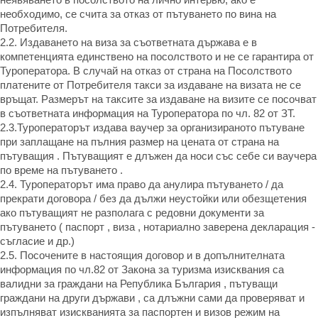
необходимо, се счита за отказ от пътуването по вина на
Потребителя.
2.2. Издаването на виза за съответната държава е в
компетенцията единствено на посолството и не се гарантира от
Туроператора. В случай на отказ от страна на Посолството
платените от Потребителя такси за издаване на визата не се
връщат. Размерът на таксите за издаване на визите се посочват
в съответната информация на Туроператора по чл. 82 от ЗТ.
2.3.Туроператорът издава ваучер за организираното пътуване
при заплащане на пълния размер на цената от страна на
пътуващия . Пътуващият е длъжен да носи със себе си ваучера
по време на пътуването .
2.4. Туроператорът има право да анулира пътуването / да
прекрати договора / без да дължи неустойки или обезщетения
ако пътуващият не разполага с редовни документи за
пътуването ( паспорт , виза , нотариално заверена декларация -
съгласие и др.)
2.5. Посочените в настоящия договор и в допълнителната
информация по чл.82 от Закона за туризма изисквания са
валидни за граждани на Република България , пътуващи
граждани на други държави , са длъжни сами да проверяват и
изпълняват изискванията за паспортен и визов режим на