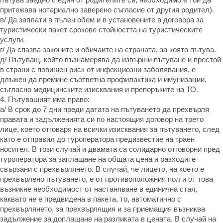
притежава нотариално заверено съгласие от другия родител).
в/ Да заплати в пълен обем и в установените в договора за
туристически пакет срокове стойността на туристическите
услуги.
г/ Да спазва законите и обичаите на страната, за която пътува.
д/ Пътуващ, който възнамерява да извърши пътуване и престой
в страни с повишен риск от инфекциозни заболявания, е
длъжен да премине съответна профилактика и имунизации,
съгласно медицинските изисквания и препоръките на ТО.
4. Пътуващият има право:
а/ В срок до 7 дни преди датата на пътуването да прехвърля
правата и задълженията си по настоящия договор на трето
лице, което отговаря на всички изисквания за пътуването, след
като е отправил до туроператора предизвестие на траен
носител. В този случай и двамата са солидарно отговорни пред
туроператора за заплащане на общата цена и разходите
свързани с прехвърлянето. В случай, че лицето, на което е
прехвърлено пътуването, е от противоположния пол и от това
възникне необходимост от настаняване в единична стая,
каквато не е предвидена в пакета, то, автоматично с
прехвърлянето, за прехвърлящия и за приемащия възниква
задължение за доплащане на разликата в цената. В случай на