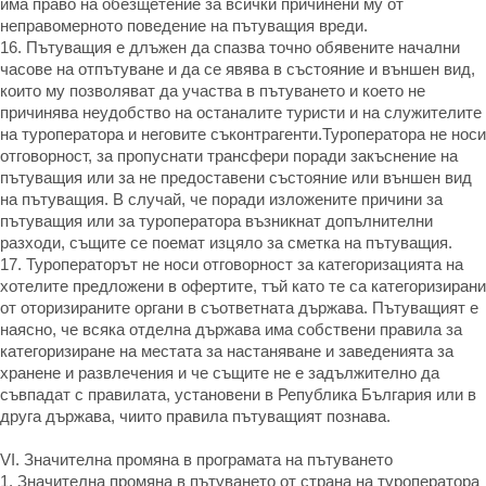
има право на обезщетение за всички причинени му от
неправомерното поведение на пътуващия вреди.
16. Пътуващия е длъжен да спазва точно обявените начални
часове на отпътуване и да се явява в състояние и външен вид,
които му позволяват да участва в пътуването и което не
причинява неудобство на останалите туристи и на служителите
на туроператора и неговите съконтрагенти.Туроператора не носи
отговорност, за пропуснати трансфери поради закъснение на
пътуващия или за не предоставени състояние или външен вид
на пътуващия. В случай, че поради изложените причини за
пътуващия или за туроператора възникнат допълнителни
разходи, същите се поемат изцяло за сметка на пътуващия.
17. Туроператорът не носи отговорност за категоризацията на
хотелите предложени в офертите, тъй като те са категоризирани
от оторизираните органи в съответната държава. Пътуващият е
наясно, че всяка отделна държава има собствени правила за
категоризиране на местата за настаняване и заведенията за
хранене и развлечения и че същите не е задължително да
съвпадат с правилата, установени в Република България или в
друга държава, чиито правила пътуващият познава.
VІ. Значителна промяна в програмата на пътуването
1. Значителна промяна в пътуването от страна на туроператора