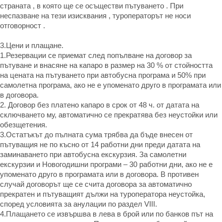
страната , в която ще се осъществи пътуването . При
неспазване на тези изисквания , туроператорът не носи
отговорност .
3.Цени и плащане.
1.Резервации се приемат след попълване на договор за
пътуване и внасяне на капаро в размер на 30 % от стойността
на цената на пътуването при автобусна програма и 50% при
самолетна програма, ако не е упоменато друго в програмата или
в договора.
2. Договор без платено капаро в срок от 48 ч. от датата на
сключването му, автоматично се прекратява без неустойки или
обезщетения.
3.Остатъкът до пълната сума трябва да бъде внесен от
пътуващия не по късно от 14 работни дни преди датата на
заминаването при автобусна екскурзия. За самолетни
екскурзии и Новогодишни програми – 30 работни дни, ако не е
упоменато друго в програмата или в договора. В противен
случай договорът ще се счита договора за автоматично
прекратен и пътуващият дължи на туроператора неустойка,
според условията за анулации по раздел VІІІ.
4.Плащането се извършва в лева в брой или по банков път на