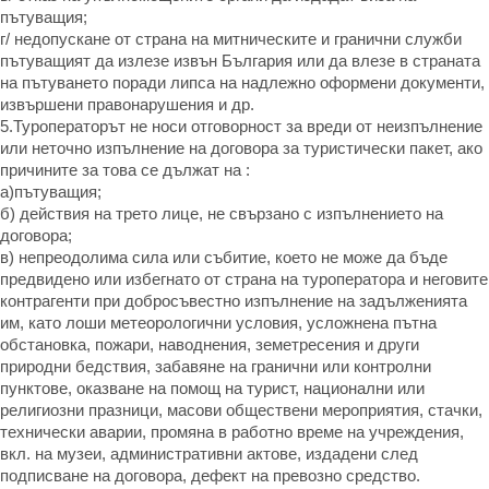
пътуващия;
г/ недопускане от страна на митническите и гранични служби
пътуващият да излезе извън България или да влезе в страната
на пътуването поради липса на надлежно оформени документи,
извършени правонарушения и др.
5.Туроператорът не носи отговорност за вреди от неизпълнение
или неточно изпълнение на договора за туристически пакет, ако
причините за това се дължат на :
а)пътуващия;
б) действия на трето лице, не свързано с изпълнението на
договора;
в) непреодолима сила или събитие, което не може да бъде
предвидено или избегнато от страна на туроператора и неговите
контрагенти при добросъвестно изпълнение на задълженията
им, като лоши метеорологични условия, усложнена пътна
обстановка, пожари, наводнения, земетресения и други
природни бедствия, забавяне на гранични или контролни
пунктове, оказване на помощ на турист, национални или
религиозни празници, масови обществени мероприятия, стачки,
технически аварии, промяна в работно време на учреждения,
вкл. на музеи, административни актове, издадени след
подписване на договора, дефект на превозно средство.