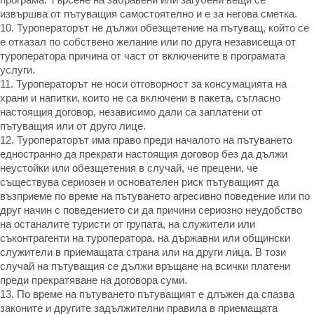
извършва от пътуващия самостоятелно и е за негова сметка.
10. Туроператорът не дължи обезщетение на пътуващ, който се
е отказал по собствено желание или по друга независеща от
туроператора причина от част от включените в програмата
услуги.
11. Туроператорът не носи отговорност за консумацията на
храни и напитки, които не са включени в пакета, съгласно
настоящия договор, независимо дали са заплатени от
пътуващия или от друго лице.
12. Туроператорът има право преди началото на пътуването
едностранно да прекрати настоящия договор без да дължи
неустойки или обезщетения в случай, че прецени, че
съществува сериозен и основателен риск пътуващият да
възприеме по време на пътуването агресивно поведение или по
друг начин с поведението си да причини сериозно неудобство
на останалите туристи от групата, на служители или
съконтрагенти на туроператора, на държавни или общински
служители в приемащата страна или на други лица. В този
случай на пътуващия се дължи връщане на всички платени
преди прекратяване на договора суми.
13. По време на пътуването пътуващият е длъжен да спазва
законите и другите задължителни правила в приемащата