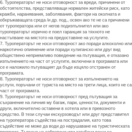
6. Туроператорът не носи отговорност за вреди, причинени от
обстоятелства, представляващи нормален житейски риск, като
кражби, наранявания, заболявания, фактори на околната и
обкръжаващата среда /и др. под., освен ако те не са причинени
от туроператора или от негов подизпълнител или ако
туроператорът изрично е поел гаранция за тяхното не
настъпване на мястото на предоставяне на услугите.
7. Туроператорът не носи отговорност ако поради алкохолно или
наркотично опиянение или поради хулиганско или друг вид
обществено неприемливо поведение на пътуващия, е отказано
изпълнението на част от услугите, включени в програмата или
се е наложило пътуващият да бъде изцяло отстранен от
програмата.
8. Туроператорът не носи отговорност за изпълнението на
услуги, поръчани от туриста на място на трети лица, които не са
част от програмата.
9. Туроператорът не носи отговорност пред пътуващия за
съхранение на личния му багаж, пари, ценности, документи и
други, включително оставени в хотела или в превозното
средство. В тези случаи екскурзоводът или друг представител
на туроператора съдейства на пострадалия, като това
съдействие не може да води до нарушаване на туристическата
програма. Търсене на забравени или загубени вещи се