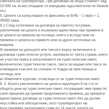
сметката на туроператора. При договори на обща стойност над
10 000 лв. всяко плащане се извършва задължително по банков
път.
5. Цените са калкулирани по фиксинга на БНБ – 1 евро = 1,
95583 лева.
6.1.След сключване на договора за пакетно пътуване,
увеличение на цената е възможно единствено при промени в:
а/ цената на превоза на пътници, която е вследствие на
промяна в цената на горивото или на други източници на
енергия;
б/ размера на данъците или таксите върху включените в
договора туристически услуги, наложени от трета страна, която
не участва пряко в изпълнението на туристическия пакет,
включително туристически такси, такси за кацане или такси за
отвеждане към или за слизане от борда на пристанища и
летища, или
в/ обменните курсове, отнасящи се за туристическия пакет.
6. 2. Когато увеличението на цената надхвърля 8 на сто от
общата цена на туристическия пакет, пътуващият има право по
своя преценка да приеме предложената промяна, да прекрати
едностранно договора за туристически пакет, без да дължи
неустойка или обезщетение, като туроператорът му
възстановява заплатените суми до 14 дни от датата на