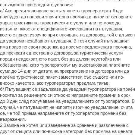
е възможна при следните условия:
а/ Ако преди започване на пътуването туроператорът бъде
принуден да направи значителна промяна в някои от основните
характеристики на туристическите услуги или не може да
изпълни някое от специфичните изисквания на пътуващия,
което е приел изрично при сключване на договора, той е длъжен
да уведоми незабавно пътуващия. В този случай пътуващият
има право по своя преценка да приеме предложената промяна,
да прекрати едностранно договора за туристически услуги
поради неадекватното пакет, без да дължи неустойка или
обезщетение, като туроператорът му възстановява платените
суми до 14 дни от датата на прекратяване на договора или да
приеме туристически пакет-заместител със същото или по-
високо качество, ако туроператорът предлага такъв.
б/ Пътуващият се задължава да уведоми туроператора на траен
носител за решението си относно направените промени в срок
до 3 дни след получаване на уведомлението от туроператора. В
случай, че пътуващият не изпрати изрично уведомление, счита
се, че той приема направените от туроператора промени без
възражения.
2.Замяна на хотел или заведение за хранене и развлечение с
друг от същата или по-висока категория без промяна на цената