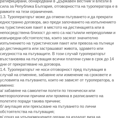
ратифицирани, обнародвани в „Държавен вестник”и влезли в
сила за Република България, отговорността на туроператора е в
рамките на тези ограничения.
1.3. Туроператорът може да отмени пътуването и да прекрати
едностранно договора, ако преди започването на изпълнението
на туристическия пакет в мястото на дестинацията или в
непосредствена близост до него са настъпили непреодолими и
извънредни обстоятелства, които засягат значително
изпълнението на туристическия пакет или превоза на пътници
до дестинацията или застрашават живота, здравето или
сигурността на пътуващите. В този случай туроператорът
възстановява на пътуващия всички платени суми в срок до 14
дни от прекратяване на договора.
1.4. Туроператорът не носи отговорност пред пътуващия в
случай на отменяне, забавяне или изменение на сроковете и
условията на пътуването, които не зависят от туроператора, а
именно:
а/ забавяне на самолетни полети по технически или
метеорологични причини или промяна в разписанието на
полетите поради такива причини;
б/ анулация или прекъсване на пътуването по лични
обстоятелства на пътуващия;
в/ отказ на упълномощените органи да издадат виза на