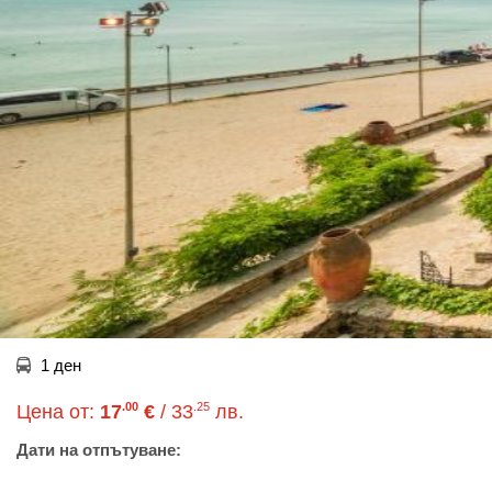
1 ден
.00
.25
Цена от:
17
€
/ 33
лв.
Дати на отпътуване: