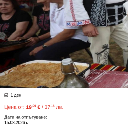
1 ден
.00
.16
Цена от:
19
€
/ 37
лв.
Дати на отпътуване:
15.08.2026 г.