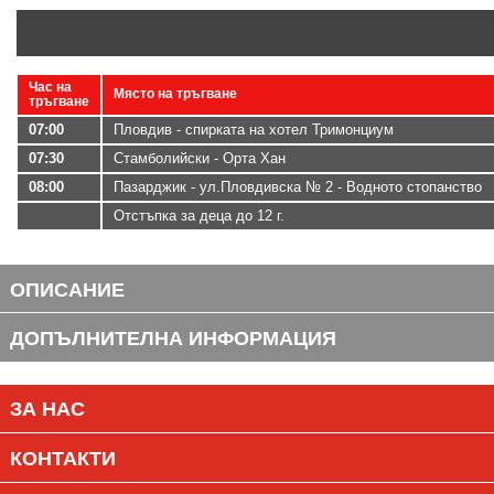
Час на
Място на тръгване
тръгване
07:00
Пловдив - спирката на хотел Тримонциум
07:30
Стамболийски - Орта Хан
08:00
Пазарджик - ул.Пловдивска № 2 - Водното стопанство
Отстъпка за деца до 12 г.
ОПИСАНИЕ
ДОПЪЛНИТЕЛНА ИНФОРМАЦИЯ
ЗА НАС
КОНТАКТИ